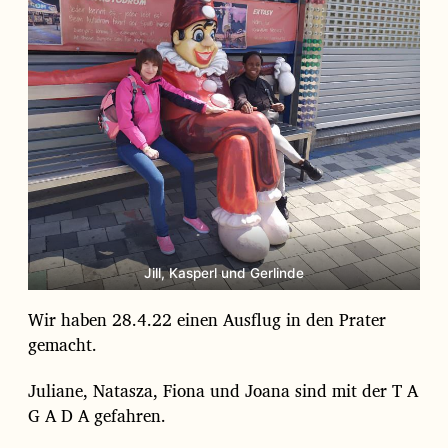
d
a
t
u
m
Jill, Kasperl und Gerlinde
Wir haben 28.4.22 einen Ausflug in den Prater
gemacht.
Juliane, Natasza, Fiona und Joana sind mit der T A
G A D A gefahren.