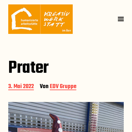
Prater
B
3. Mai 2022
Von
EDV Gruppe
e
i
t
r
a
g
s