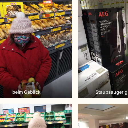
beim Gebäck
Staubsauger g