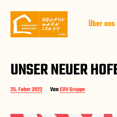
Über uns
UNSER NEUER HOF
B
25. Feber 2022
Von
EDV Gruppe
e
i
t
r