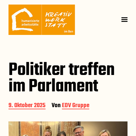
Politiker treffen
im Parlament
B
9. Oktober 2025
Von
EDV Gruppe
e
i
t
r
a