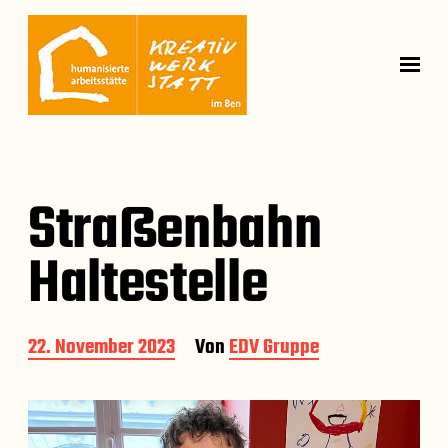
Straßenbahn
Haltestelle
B
22. November 2023
Von
EDV Gruppe
e
i
t
r
a