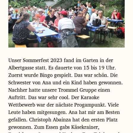
d
a
t
u
m
Unser Sommerfest 2023 fand im Garten in der
Albertgasse statt. Es dauerte von 15 bis 19 Uhr.
Zuerst wurde Bingo gespielt. Das war schön. Die
Schwester von Ana und ein Kind haben gewonnen.
Nachher hatte unsere Trommel Gruppe einen
Auftritt. Das war sehr cool. Der Karaoke
Wettbewerb war der nächste Progampunkt. Viele
Leute haben mitgesungen. Ana hat mir am Besten
gefallen. Christoph Abainza hat den ersten Platz
gewonnen. Zum Essen gabs Käsekrainer,