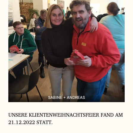
g
s
d
a
t
u
m
SABINE + ANDREAS
UNSERE KLIENTENWEIHNACHTSFEIER FAND AM
21.12.2022 STATT.