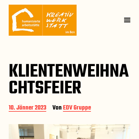
KLIENTENWEIHNA
CHTSFEIER
B
10. Jänner 2023
Von
EDV Gruppe
e
i
t
r
a