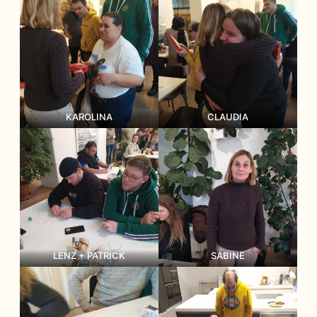
KAROLINA
CLAUDIA
LENZ + PATRICK
SABINE