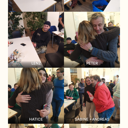
LENZ
PETER
HATICE
SABINE +ANDREAS