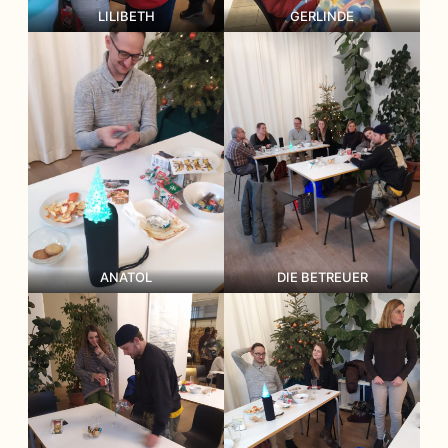
LILIBETH
GERLINDE
ANATOL
DIE BETREUER