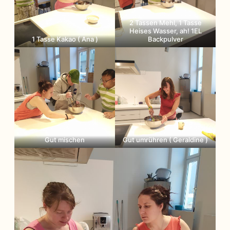
2 Tassen Mehl, 1 Tasse
Heises Wasser, ah! 1EL
1 Tasse Kakao ( Ana )
Backpulver
Gut mischen
Gut umrühren ( Geraldine )