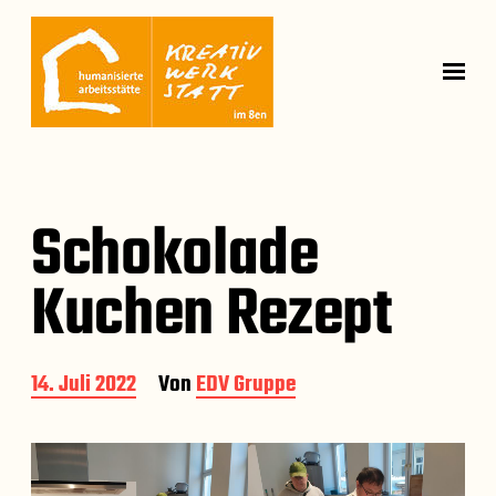
Schokolade
Kuchen Rezept
B
14. Juli 2022
Von
EDV Gruppe
e
i
t
r
a